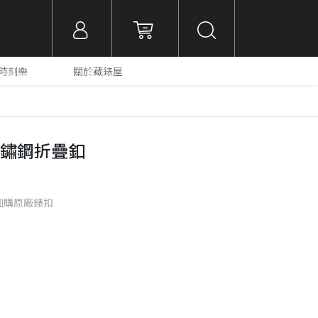
大利時刻樂
關於藏錶屋
色不鏽鋼折疊釦
加購原廠錶扣