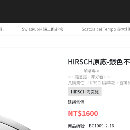
奕施
SwissKubiK 瑞士酷必盒
Scatola del Tempo 義
HIRSCH原廠-銀
---------加購專區---------
✨✨隨意搭，都好看✨✨
凡購買任一HIRSCH錶帶款，皆可
HIRSCH 海奕施
建議售價
NT$1600
商品編號:
BC1009-2-16