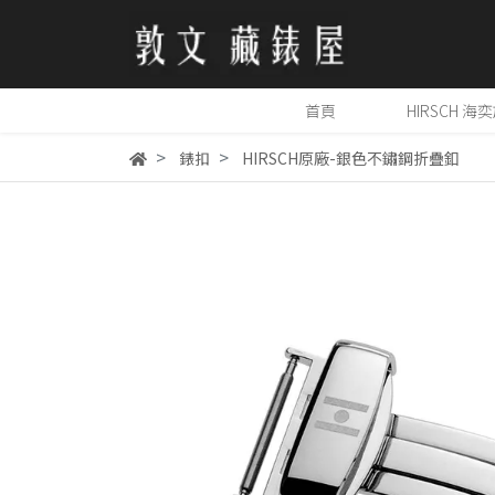
首頁
HIRSCH 海
錶扣
HIRSCH原廠-銀色不鏽鋼折疊釦