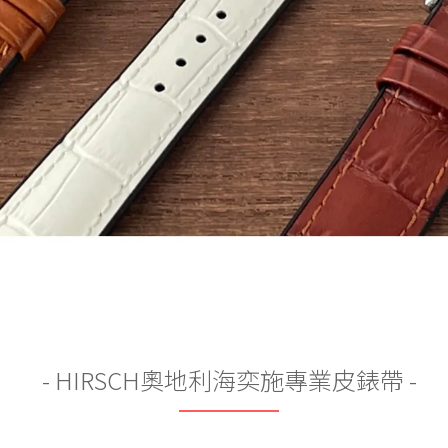
- HIRSCH奧地利海奕施專業皮錶帶 -