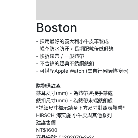
Boston
- 採用最好的義大利小牛皮革製成
- 裡革防水防汗，長期配戴倍感舒適
- 快拆錶帶 / 一般錶帶
- 不含鎳的經典不銹鋼錶釦
- 可搭配Apple Watch (需自行另購轉接器)
購物備註⚠
錶耳尺寸(mm) - 為錶帶連接手錶處
錶扣尺寸(mm) - 為錶帶末端錶釦處
*詳細尺寸標示請至下方尺寸對照表觀看*
HIRSCH 海奕施
小牛皮與其他系列
建議售價
NT$1600
商品編號:
01302070-2-24