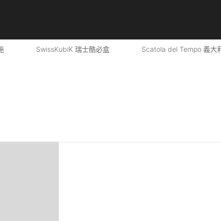
,
22 mm
,
HIRSCH全款系列
,
首頁Hirsch
Boston
施
SwissKubiK 瑞士酷必盒
Scatola del Tempo 