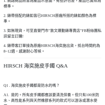
1. 網路商品照皆為產品示意圖，有些許色差，產品已實際為
標準。
2. 錶帶搭配的錶釦皆已HIRSCH原廠所搭的錶釦顏色為標
準。
3. 如無現貨，可至直營門市"敦文運動錶專賣店"FB粉絲團私
訊留言訂購!
4. 錶帶客訂單接為原廠HIRSCH海奕施出貨，抵台時間約為
8~12週，感謝耐心等候。
HIRSCH 海奕施皮手鐲 Q&A
Q1 . 海奕施皮手鐲都是防水的嗎？
A1. 是的。所有皮手鐲都應該要清洗保養。但只有100米防
水、高性能系列與天然橡膠系列的款式可以游泳或潛水使