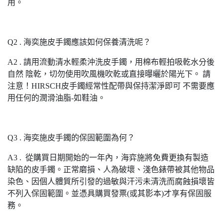
用。
Q2 . 海奕施皮手鐲應該如何保養清洗呢？
A2 . 請用流動清水輕柔沖洗皮手鐲，用棉布輕拍吸乾水分後
自然 陰乾，切勿使用吹風機吹乾或直接曝曬於陽光下。 請
注意！HIRSCH皮手鐲經常性配帶與保持潔淨即可 不需要應
用任何的潤滑油脂-如鞋油。
Q3 . 海奕施皮手鐲的保固範圍為何？
A3 . 從購買日期開始的一年內，海弈施將免費更換有製造
缺陷的皮手鐲。正常磨損、人為破壞、淺色錶帶被其他物品
染色、因個人體質所引發的過敏與汗污未清洗而腐蝕損壞皆
不列入保固範圍。並憑具購買發票(或其影本)才享有保固服
務。