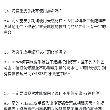
Q4 . 海奕施皮手鐲有使用壽命嗎？
A4 . 海奕施皮手鐲均使用天然材質，即使以傳統工藝處理增
強其耐用性，也必定會受環境的侵蝕而易於老化，有一定的
壽命。
Q5 . 海奕施皮手鐲可以打洞修剪嗎？
A5 . Hirsch海奕施皮手鐲並不建議打洞修剪，且不列入保固
範圍。但打洞修剪並不影響皮手鐲的防水性。有部分皮手鐲
有提供較短尺 寸(M SIZE)可供選擇喔。
Q6 . 一定要憑發票才能保固？為何不用保証書。(等套件）
A6 . 是的，Hirsch皮手鐲售出後要憑發票或相關憑證才能提
供保固。經銷商售出商品開立的發票是不可造假的有效憑